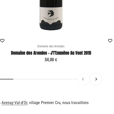
Domaine des Arondes
Domaine des Arondes - J'T'Emmène Au Vent 2015
Sale price
54,00 €
Previous
Next
à
Avenay-Val-d'Or
, village Premier Cru, nous travaillons