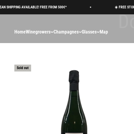
Skip to content
IPPING AVAILABLE! FREE FROM 500€*
☀️ FREE STORAGE 
Home
Winegrowers
Champagnes
Glasses
Map
Sold out