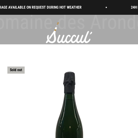
Vallée de la Marne
AVAILABLE ON REQUEST DURING HOT WEATHER
24H DELIV
Succul’ • Champagne Shop
Sold out