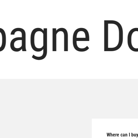
gne Dom
Where can I bu