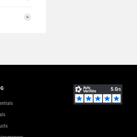
OG
entials
als
ucts