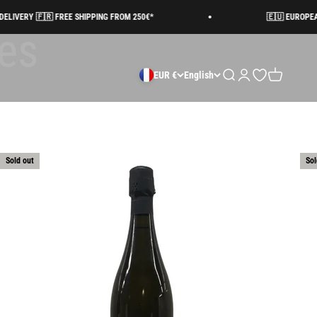
ERY 🇫🇷 FREE SHIPPING FROM 250€*
🇪🇺 EUROPEAN SHI
Search
Login
Open wishlist
Cart
EUR €
English
Sold out
Sol