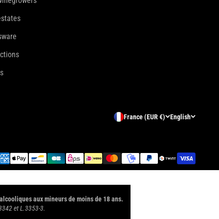
 winegrowers
estates
ssware
ections
es
France (EUR €)
English
 alcooliques aux mineurs de moins de 18 ans.
.3342 et L.3353-3.