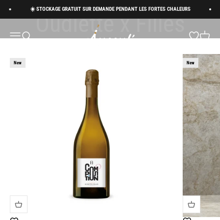
Passer au contenu
Vallée du Petit Morin
☀️ STOCKAGE GRATUIT SUR DEMANDE PENDANT LES FORTES CHALEURS
Succul’ • Champagne Shop
Menu
Recherche
Panier
New
New