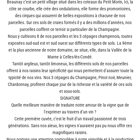
Beaunay c’est un petit village situé dans les coteaux du Petit Morin, Ici, la
côte se courbe, elle crée des ondulations, elle forme des promontoires,
des cirques qui assurent de belles expositions à chacune de nos
parcelles. Sur ces sols de craies formés il y a des millions d’années, nos
parcelles coiffent ce terroir si particulier de la Champagne.
Nous y cultivons 8 de nos parcelles et les 3 cépages champenois, toutes
exposées sud-sud est et sud ouest sur différents types de sols. La 9ème
et la plus ancienne de notre domaine, se situe, elle, dans la Vallée de la
Marne à Celles-lès-Condé.
Tantôt argileux, tantôt limoneux, les différents sols de nos parcelles
offrent à nos raisins leur spécificité qui nous permettent d’assurer toute la
typicité de nos vins. Nos 3 cépages du Champagne, Pinot noir, Meunier,
Chardonnay, profitent chaque jour de la richesse et la variété de ces sols
et sous-sols.
SIGNATURE
Quelle meilleure manière de traduire notre amour de la vigne que de
l’exprimer au travers d’un vin ?
Cette première cuvée, c’est le fruit d’un travail passionné de trois
générations. Sans nos aïeux, les vignes n’auraient pas pu nous offrir ces
magnifiques raisins.
Nous portons une attention particulière à notre vignoble et à la production