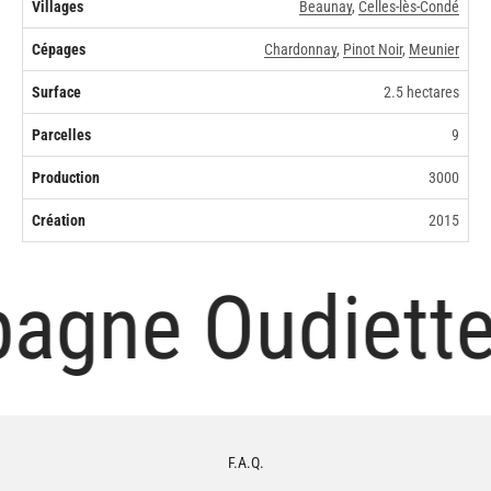
Villages
Beaunay
,
Celles-lès-Condé
Cépages
Chardonnay
,
Pinot Noir
,
Meunier
Surface
2.5 hectares
Parcelles
9
Production
3000
Création
2015
gne Oudiette x
F.A.Q.