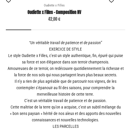
Oudiette x Filles
Oudiette x Filles - Composition NV
Prix de vente
42,00 €
“Un véritable travail de patience et de passion”
EXERCICE DE STYLE
Le style Oudiette x Filles, c’est un style authentique, fin, épuré qui puise
sa force et son élégance dans son terroir champenois.
Amoureuses de ce terroir, on redécouvre quotidiennement la richesse et
la force de nos sols qui nous partagent leurs plus beaux secrets.
Il n’y a rien de plus agréable que de parcourir nos vignes, de les
contempler s’épanouir au fil des saisons, pour comprendre la
merveilleuse histoire de cette terre.
C’est un véritable travail de patience et de passion.
Cette maîtrise de la terre qu’on a acquise, c’est un subtil mélange du
« bon sens paysan » hérité de nos aïeux et des apports des nouvelles
connaissances et nouvelles technologies.
LES PARCELLES