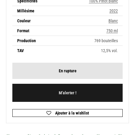
Spécificités
100% Pinot Blanc
Millésime
2022
Couleur
Blanc
Format
750 ml
Production
769 bouteilles
TAV
12,5% vol.
En rupture
M'alerter !