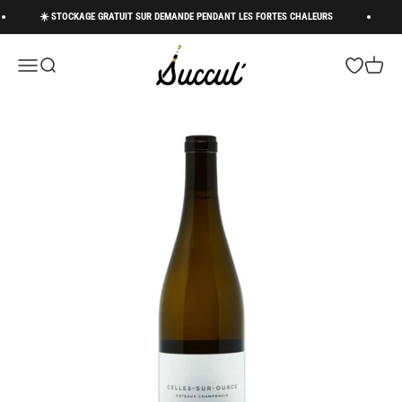
Passer au contenu
☀️ STOCKAGE GRATUIT SUR DEMANDE PENDANT LES FORTES CHALEURS
🚚
Succul’ • Champagne Shop
Menu
Recherche
Panier