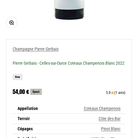
Zoomer sur l'image
Champagne Pierre Gerbais
Pierre Gerbais - Celles-sur-Ource Coteaux Champenois Blanc 2022
New
Prix de vente
54,00 €
Épuisé
5.0
(1 avis)
Appellation
Coteaux Champenois
Terroir
Côte des Bar
Cépages
Pinot Blanc