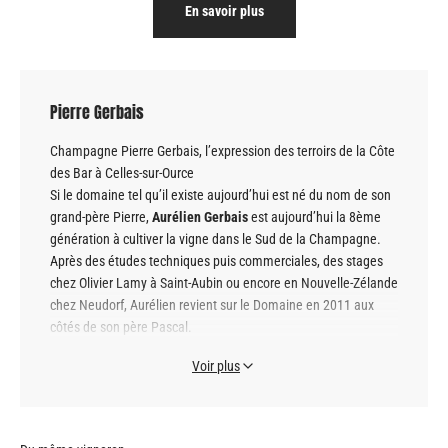
En savoir plus
Pierre Gerbais
Champagne Pierre Gerbais, l’expression des terroirs de la Côte
des Bar à Celles-sur-Ource
Si le domaine tel qu’il existe aujourd’hui est né du nom de son
grand-père Pierre,
Aurélien Gerbais
est aujourd’hui la 8ème
génération à cultiver la vigne dans le Sud de la Champagne.
Après des études techniques puis commerciales, des stages
chez Olivier Lamy à Saint-Aubin ou encore en Nouvelle-Zélande
chez Neudorf, Aurélien revient sur le Domaine en 2011 aux
côtés de son père Pascal.
Le Domaine représente 18 hectares de vignes dont 10 de
Pinot
Voir plus
Noir
, 4 de
Chardonnay
et 4 de
Pinot Blanc
, sur des sols de
marnes kimméridgiennes
et quelques bandes argilo-calcaires.
La totalité du vignoble représente une vingtaine de terroirs,
tous diﬀérents, mais tous situés dans la
Côte des Bar
à