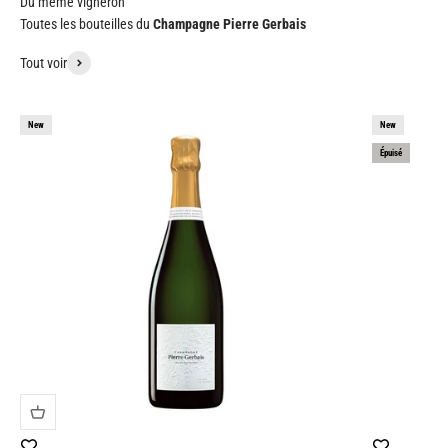
Celles-sur-Ource
. À la croisée des quatre vallées : la Seine,
Toutes les bouteilles du
Champagne
Pierre Gerbais
l’Arce, Laigne et l’Ource. Une situation géographique et
géologique proche du chablisien, du sancerrois mais aussi de
Tout voir
la Côte d’Or.
Ce vignoble de 40 ans d’âge moyen est certiﬁé
Ampelos
depuis 1996, en lutte raisonnée très rigoureuse. Les sols sont
New
New
travaillés mécaniquement, sans produits de synthèse. Les
Épuisé
rendements sont limités.