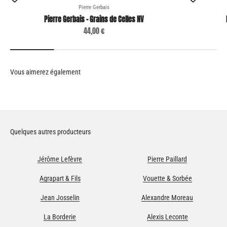
Pierre Gerbais
Pierre Gerbais - Grains de Celles NV
Prix de vente
44,00 €
Quelques autres producteurs
Jérôme Lefèvre
Pierre Paillard
Agrapart & Fils
Vouette & Sorbée
Jean Josselin
Alexandre Moreau
La Borderie
Alexis Leconte