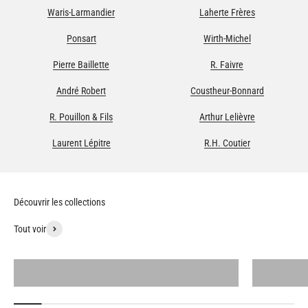
Waris-Larmandier
Laherte Frères
Ponsart
Wirth-Michel
Pierre Baillette
R. Faivre
André Robert
Coustheur-Bonnard
R. Pouillon & Fils
Arthur Lelièvre
Laurent Lépitre
R.H. Coutier
Tout voir
Tous les produits