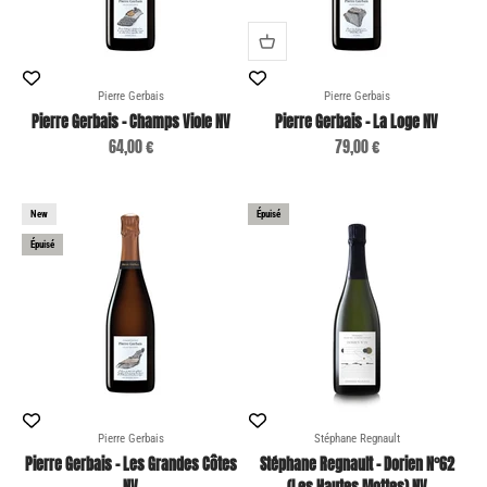
Pierre Gerbais
Pierre Gerbais
Pierre Gerbais - Champs Viole NV
Pierre Gerbais - La Loge NV
Prix de vente
Prix de vente
64,00 €
79,00 €
New
Épuisé
Épuisé
Pierre Gerbais
Stéphane Regnault
Pierre Gerbais - Les Grandes Côtes
Stéphane Regnault - Dorien N°62