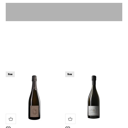
New
New