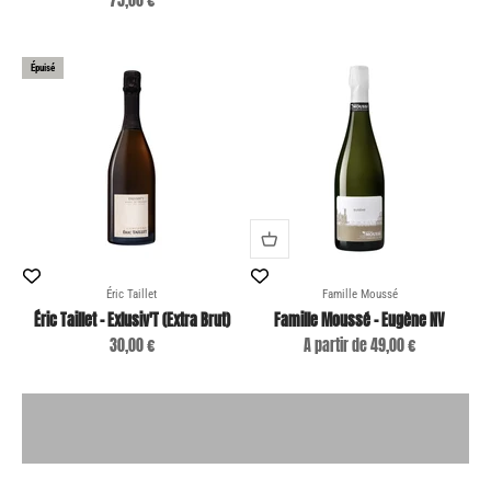
75,00 €
Épuisé
Éric Taillet
Famille Moussé
Éric Taillet - Exlusiv'T (Extra Brut)
Famille Moussé - Eugène NV
Prix de vente
Prix de vente
30,00 €
A partir de 49,00 €
Arthur Lelièvre