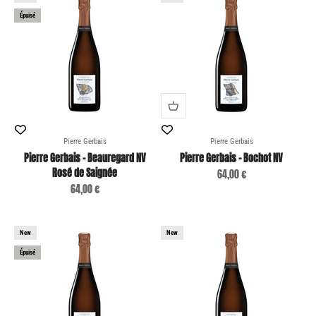
Épuisé
Pierre Gerbais
Pierre Gerbais
Pierre Gerbais - Beauregard NV
Pierre Gerbais - Bochot NV
Rosé de Saignée
Prix de vente
64,00 €
Prix de vente
64,00 €
New
New
Épuisé