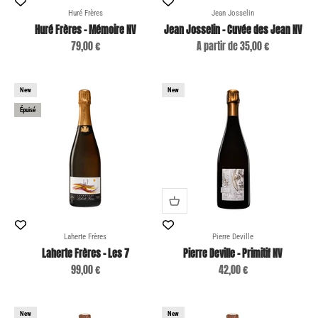
Huré Frères
Jean Josselin
Huré Frères - Mémoire NV
Jean Josselin - Cuvée des Jean NV
Prix de vente
Prix de vente
79,00 €
A partir de 35,00 €
New
New
Épuisé
Laherte Frères
Pierre Deville
Laherte Frères - Les 7
Pierre Deville - Primitif NV
Prix de vente
Prix de vente
99,00 €
42,00 €
New
New