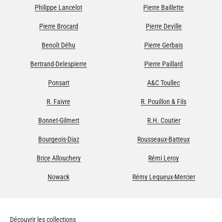
Philippe Lancelot
Pierre Baillette
Pierre Brocard
Pierre Deville
Benoît Déhu
Pierre Gerbais
Bertrand-Delespierre
Pierre Paillard
Ponsart
A&C Toullec
R. Faivre
R. Pouillon & Fils
Bonnet-Gilmert
R.H. Coutier
Bourgeois-Diaz
Rousseaux-Batteux
Brice Allouchery
Rémi Leroy
Nowack
Rémy Lequeux-Mercier