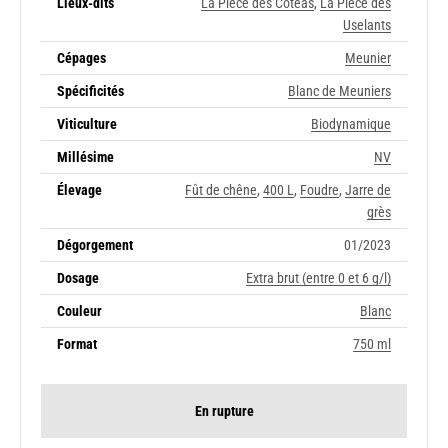
Lieux-dits
La Pièce des Cotéas
,
La Pièce des
Uselants
Cépages
Meunier
Spécificités
Blanc de Meuniers
Viticulture
Biodynamique
Millésime
NV
Élevage
Fût de chêne
,
400 L
,
Foudre
,
Jarre de
grès
Dégorgement
01/2023
Dosage
Extra brut (entre 0 et 6 g/l)
Couleur
Blanc
Format
750 ml
En rupture