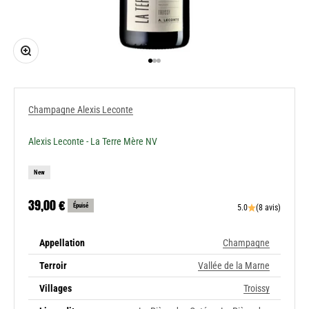
Zoomer sur l'image
Aller à l'élément 1
Aller à l'élément 2
Aller à l'élément 3
Champagne Alexis Leconte
Alexis Leconte - La Terre Mère NV
New
Prix de vente
39,00 €
Épuisé
5.0
(8 avis)
Appellation
Champagne
Terroir
Vallée de la Marne
Villages
Troissy