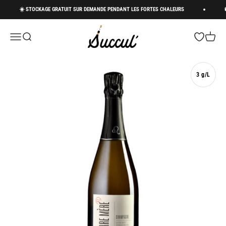
Passer au contenu
☀️ STOCKAGE GRATUIT SUR DEMANDE PENDANT LES FORTES CHALEURS
🚚 
Succul’ • Champagne Shop
Menu
Recherche
Panier
3 g/L