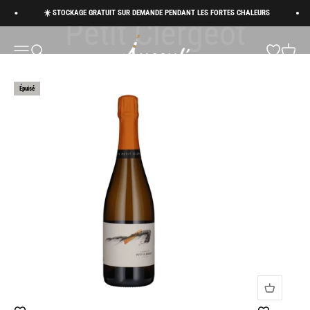
Passer au contenu
Côte des Bar
☀️ STOCKAGE GRATUIT SUR DEMANDE PENDANT LES FORTES CHALEURS
Succul’ • Champagne Shop
Menu
Recherche
Panier
Épuisé