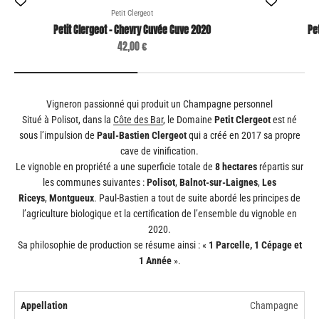
Petit Clergeot
Petit Clergeot - Chevry Cuvée Cuve 2020
Pe
Prix de vente
42,00 €
Vigneron passionné qui produit un Champagne personnel
Situé à Polisot, dans la
Côte des Bar
, le Domaine
Petit Clergeot
est né
sous l’impulsion de
Paul-Bastien Clergeot
qui a créé en 2017 sa propre
cave de vinification.
Le vignoble en propriété a une superficie totale de
8 hectares
répartis sur
les communes suivantes :
Polisot
,
Balnot-sur-Laignes
,
Les
Riceys
,
Montgueux
. Paul-Bastien a tout de suite abordé les principes de
l’agriculture biologique et la certification de l’ensemble du vignoble en
2020.
Sa philosophie de production se résume ainsi : «
1 Parcelle, 1 Cépage et
1 Année
».
Appellation
Champagne