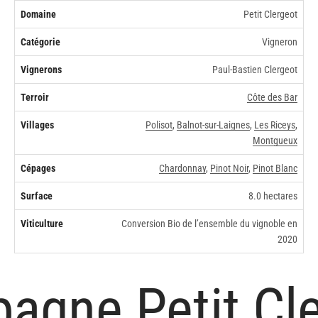
Domaine
Petit Clergeot
Catégorie
Vigneron
Vignerons
Paul-Bastien Clergeot
Terroir
Côte des Bar
Villages
Polisot
,
Balnot-sur-Laignes
,
Les Riceys
,
Montgueux
Cépages
Chardonnay
,
Pinot Noir
,
Pinot Blanc
Surface
8.0 hectares
Viticulture
Conversion Bio de l’ensemble du vignoble en
2020
gne Petit Cle