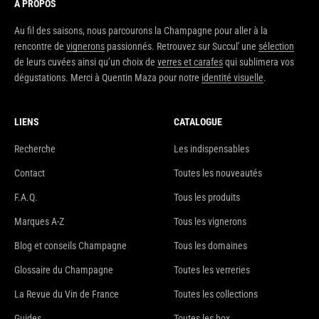
À PROPOS
Au fil des saisons, nous parcourons la Champagne pour aller à la
rencontre de
vignerons
passionnés. Retrouvez sur Succul' une
sélection
de leurs cuvées ainsi qu’un choix de
verres et carafes
qui sublimera vos
dégustations. Merci à Quentin Maza pour notre
identité visuelle
.
LIENS
CATALOGUE
Recherche
Les indispensables
Contact
Toutes les nouveautés
F.A.Q.
Tous les produits
Marques A-Z
Tous les vignerons
Blog et conseils Champagne
Tous les domaines
Glossaire du Champagne
Toutes les verreries
La Revue du Vin de France
Toutes les collections
Guides
Toutes les box